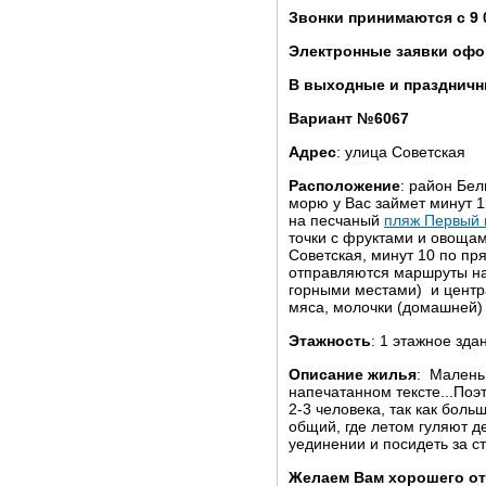
Звонки принимаются с 9 
Электронные заявки офо
В выходные и праздничны
Вариант №6067
Адрес
: улица Советская
Расположение
: район Бел
морю у Вас займет минут 1
на песчаный
пляж Первый 
точки с фруктами и овоща
Советская, минут 10 по пр
отправляются маршруты на
горными местами) и центр
мяса, молочки (домашней)
Этажность
: 1 этажное зда
Описание жилья
: Малень
напечатанном тексте...Поэ
2-3 человека, так как боль
общий, где летом гуляют д
уединении и посидеть за с
Желаем Вам хорошего от