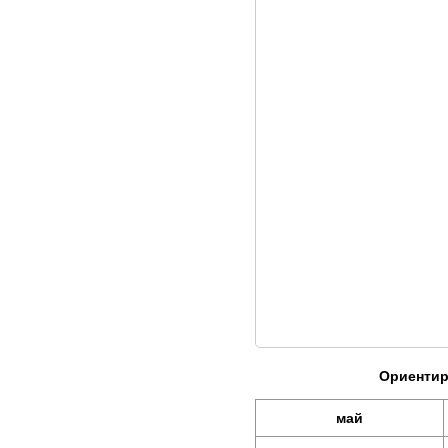
Ориентир
май