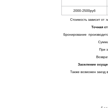
2000-2500руб
Стоимость зависит от :мес
Точная с
Бронирование производится
Сумма предоплаты в
При заселении Вы д
Возврат брони не осу
Заселение осущес
Также возможен заезд в у