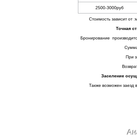
2500-3000руб
Стоимость зависит от :мес
Точная с
Бронирование производится
Сумма предоплаты в
При заселении Вы д
Возврат брони не осу
Заселение осуще
Также возможен заезд в у
Ан