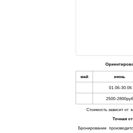
Ориентирово
май
июнь
01.06-30.06
2500-2800ру
Стоимость зависит от :мес
Точная с
Бронирование производится