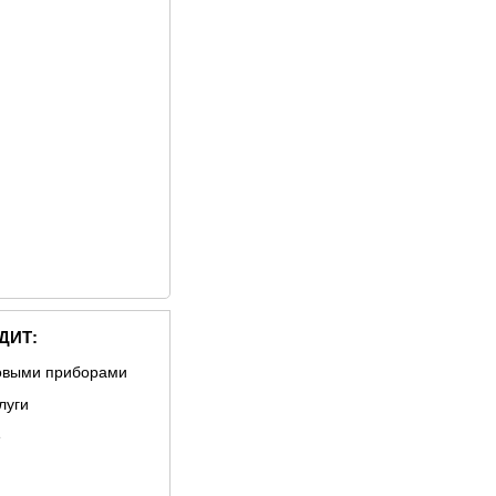
ДИТ:
овыми приборами
луги
е