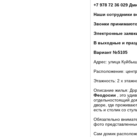
+7 978 72 36 029 Дм
Наши сотрудники в
Звонки принимаются
Электронные заявк
В выходные и празд
Вариант №5105
Адрес: улица Куйбы
Расположение: центр
Этажность: 2 х этажн
Описание жилья: До
Феодосии
, это уди
отдельностоящий дом
дворе, где проживают
есть и столик со сту
Обязательно внимате
фото представленные
Сам домик расположил