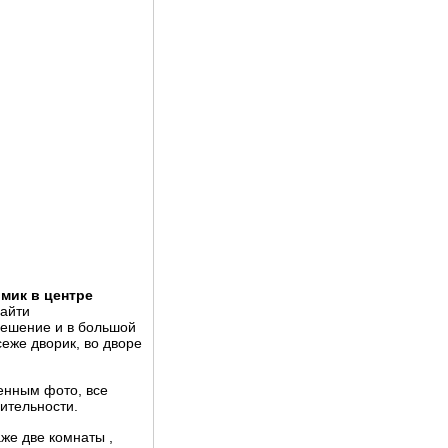
омик в центре
найти
решение и в большой
еже дворик, во дворе
енным фото, все
ительности.
аже две комнаты ,