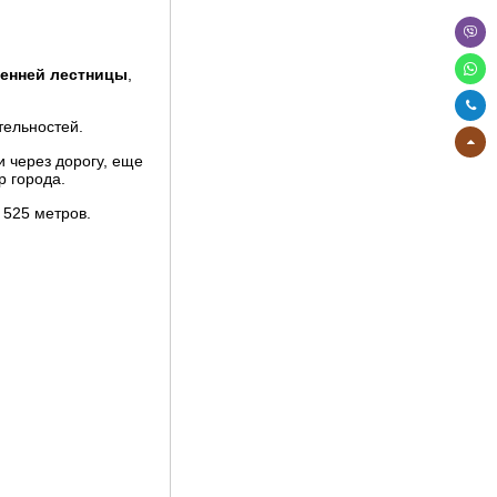
ренней лестницы
,
тельностей.
 через дорогу, еще
р города.
 525 метров.