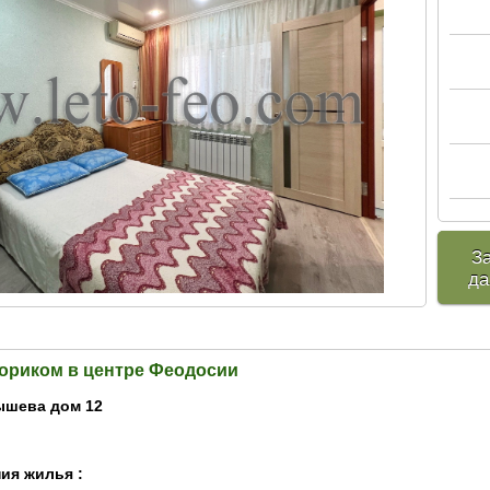
З
да
вориком в центре Феодосии
ышева дом 12
ия жилья :