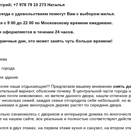
итрий; +7 978 79 10 273 Наталья
сегда с удовольствием помогут Вам с выбором жилья.
 с 9 00 до 22 00 по Московскому времени ежедневно.
и оформляются в течении 24 часов.
ничные дни, это может занять чуть больше времени!
шева
 города
ое здание
рогие наши отдыхающие!!! Предлагаем вашему вниманию
снять д
вительный вариант, объясним почему. В центральной части города 
ик почти невозможно, но жители данного двора, нашли отличное 
 несколько семей, каждая семья отгородила себе небольшой, но вс
льчиками и даже виноградное дерево растет по середине двора.
льно ознакомьтесь с двориком и интерьером домика по многочисл
 на нашем сайте, все реальные и полностью соответствуют действ
ся в двух этажах, на первом этаже кухня и санузел, на втором эт