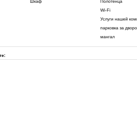
Шкаф
Полотенца
Wi-Fi
Услуги нашей ком
парковка за двор
мангал
те: