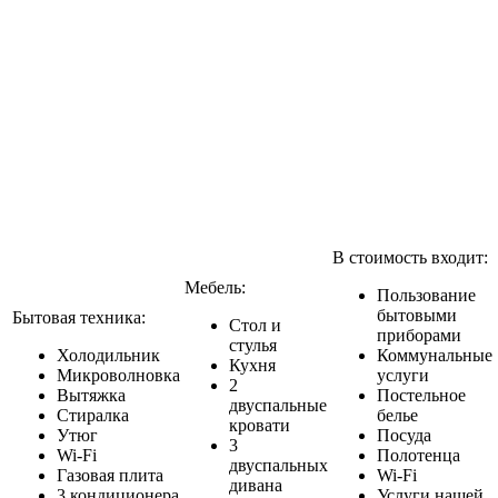
В стоимость входит:
Мебель:
Пользование
бытовыми
Бытовая техника:
Стол и
приборами
стулья
Холодильник
Коммунальные
Кухня
Микроволновка
услуги
2
Вытяжка
Постельное
двуспальные
Стиралка
белье
кровати
Утюг
Посуда
3
Wi-Fi
Полотенца
двуспальных
Газовая плита
Wi-Fi
дивана
3 кондиционера
Услуги нашей