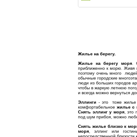
Жилье на берегу.
Жилье на берегу моря
. 
приближенно к морю. Живя 
поэтому очень много люде
обычные городские многоэтаж
люди из больших городов а
чтобы в жаркую летнюю пого
и всегда можно вернуться до
Эллинги
- это тоже жилье
комфортабельное
жилье с
Снять эллинг у моря
, это
под шум прибоя, можно любо
Снять жилье близко к мо
моря
, эллинг или гости
непосредственной близости к