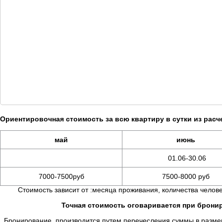
Ориентировочная стоимость за всю квартиру в сутки из расче
май
июнь
01.06-30.06
7000-7500руб
7500-8000 руб
Стоимость зависит от :месяца проживания, количества челове
Точная стоимость оговаривается при брон
Бронирование производится путем перечесления суммы в размере