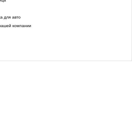
нца
а для авто
 нашей компании