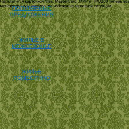
Расплатится карточкой Visa, MasterCard ,МИР и ПРО100 теперь во
менеджера или кассира, во избежание неловкой ситуации.
ПОПУЛЯРНЫЕ
ПРЕДЛОЖЕНИЯ
ЖИЛЬЕ В
МЕЖСЕЗОНЬЕ
ЖИЛЬЕ
ПОМЕСЯЧНО