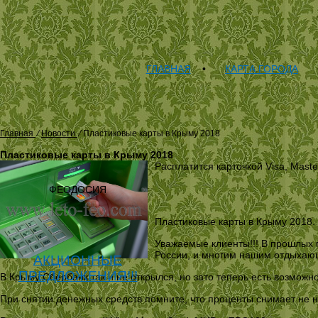
ГЛАВНАЯ
•
КАРТА ГОРОДА
Главная
⁄
Новости
⁄
Пластиковые карты в Крыму 2018
Пластиковые карты в Крыму 2018
Расплатится карточкой Visa, Mast
ФЕОДОСИЯ
Пластиковые карты в Крыму 2018.
Уважаемые клиенты!!! В прошлых 
России, и многим нашим отдыхающ
АКЦИОННЫЕ
ПРЕДЛОЖЕНИЯ!!!
В Крыму Сбербанк так и не открылся, но зато теперь есть возможн
При снятии денежных средств помните, что проценты снимает не на